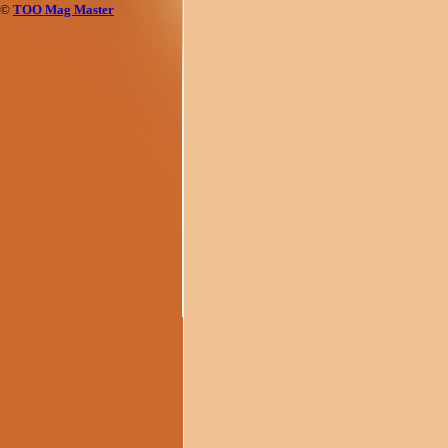
©
ТОО Mag Master