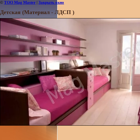
©
ТОО Mag Master
|
Закрыть окно
Детская (Материал - ЛДСП )