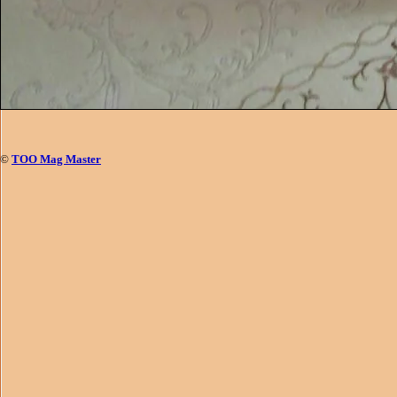
©
ТОО Mag Master