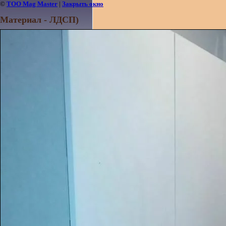
©
ТОО Mag Master
|
Закрыть окно
Материал - ЛДСП)