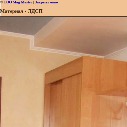
©
ТОО Mag Master
|
Закрыть окно
Материал - ЛДСП