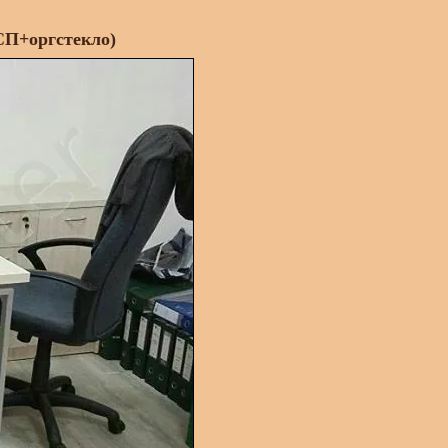
СП+оргстекло)