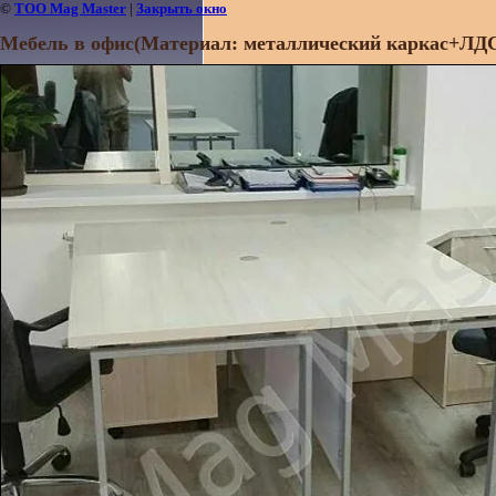
©
ТОО Mag Master
|
Закрыть окно
Мебель в офис(Материал: металлический каркас+ЛД