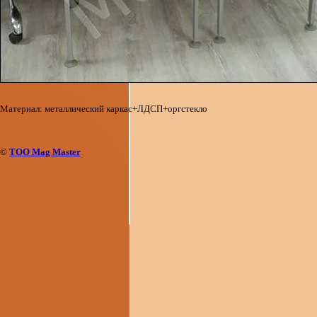
Материал: металлический каркас+ЛДСП+оргстекло
©
ТОО Mag Master