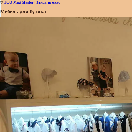
©
ТОО Mag Master
|
Закрыть окно
Мебель для бутика