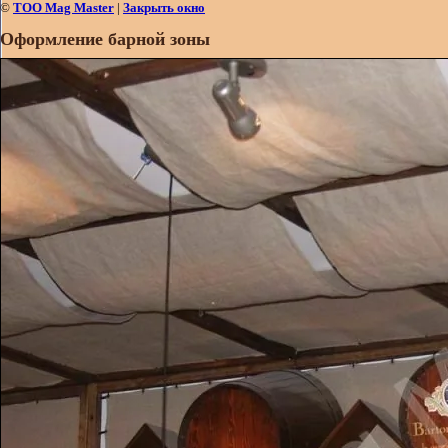
©
ТОО Mag Master
|
Закрыть окно
Оформление барной зоны