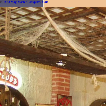
©
ТОО Mag Master
|
Закрыть окно