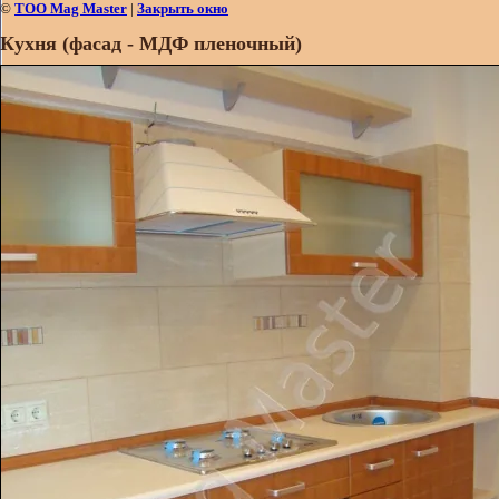
©
ТОО Mag Master
|
Закрыть окно
Кухня (фасад - МДФ пленочный)