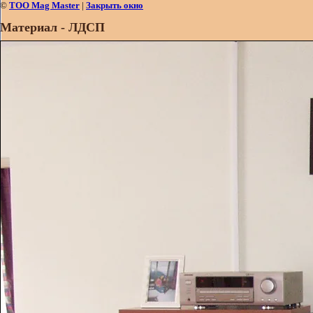
©
ТОО Mag Master
|
Закрыть окно
Материал - ЛДСП